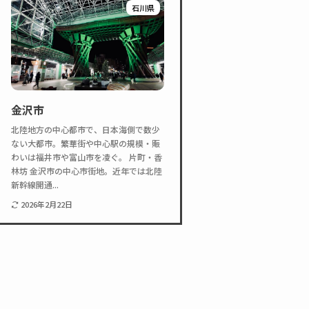
石川県
金沢市
北陸地方の中心都市で、日本海側で数少
ない大都市。繁華街や中心駅の規模・賑
わいは福井市や富山市を凌ぐ。 片町・香
林坊 金沢市の中心市街地。近年では北陸
新幹線開通...
2026年2月22日