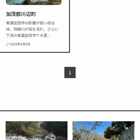
Twitter
Instagram
加茂郡川辺町
美濃加茂市の影響が強い自治
体。飛騨川が街を流れ、さらに
下流の美濃加茂市で木曽...
2025年1月5日
1