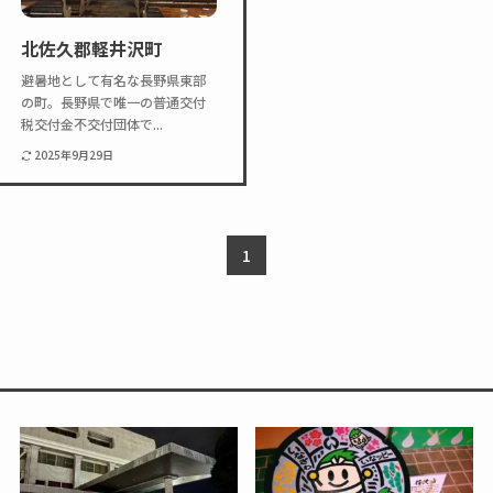
Twitter
Instagram
北佐久郡軽井沢町
避暑地として有名な長野県東部
の町。長野県で唯一の普通交付
税交付金不交付団体で...
2025年9月29日
1