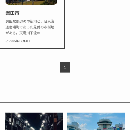
Twitter
Instagram
磐田市
磐田駅周辺の市街地と、旧東海
道宿場町であった見付の市街地
がある。天竜川下流の...
2025年12月3日
1