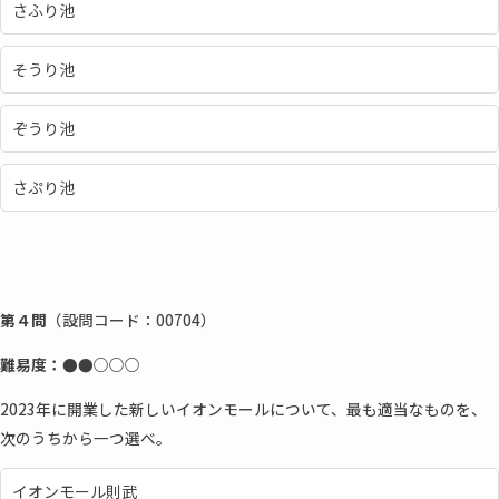
さふり池
そうり池
ぞうり池
さぷり池
第４問
（設問コード：00704）
難易度：●●○○○
2023年に開業した新しいイオンモールについて、最も適当なものを、
次のうちから一つ選べ。
イオンモール則武