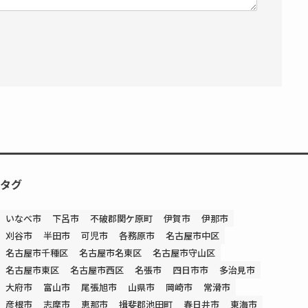
タグ
いなべ市
下呂市
不破郡関ケ原町
伊賀市
伊那市
刈谷市
半田市
可児市
各務原市
名古屋市中区
名古屋市千種区
名古屋市名東区
名古屋市守山区
名古屋市東区
名古屋市西区
名張市
四日市市
多治見市
大府市
富山市
尾張旭市
山県市
岡崎市
常滑市
彦根市
志摩市
恵那市
揖斐郡池田町
春日井市
東海市