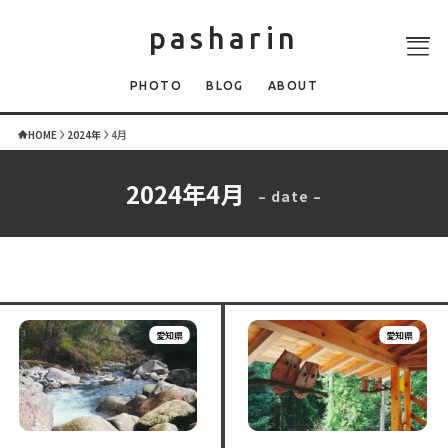
pasharin
PHOTO
BLOG
ABOUT
HOME
2024年
4月
2024年4月
– date –
ABOUT
PHOTO
QUIZ
BLOG
NEWS
愛知県
愛知県