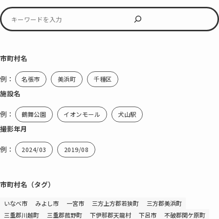
Twitter
Instagram
KEYWORDS
市町村名
例：
名張市
美浜町
千種区
施設名
例：
鶴舞公園
イオンモール
犬山駅
撮影年月
例：
2024/03
2019/08
市町村名（タグ）
いなべ市
みよし市
一宮市
三方上方郡若狭町
三方郡美浜町
三重郡川越町
三重郡菰野町
下伊那郡天龍村
下呂市
不破郡関ケ原町