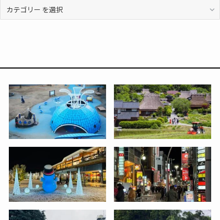
カ
テ
ゴ
リ
ー