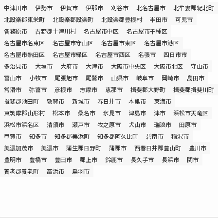
中津川市
伊勢市
伊賀市
伊那市
刈谷市
北名古屋市
北牟婁郡紀北町
北設楽郡東栄町
北設楽郡設楽町
北設楽郡豊根村
半田市
可児市
各務原市
吉野郡十津川村
名古屋市中区
名古屋市千種区
名古屋市名東区
名古屋市守山区
名古屋市東区
名古屋市港区
名古屋市熱田区
名古屋市緑区
名古屋市西区
名張市
四日市市
多治見市
大垣市
大府市
大津市
大阪市中央区
大阪市北区
守山市
富山市
小牧市
尾張旭市
尾鷲市
山県市
岐阜市
岡崎市
島田市
常滑市
弥富市
彦根市
志摩市
恵那市
揖斐郡大野町
揖斐郡揖斐川町
揖斐郡池田町
敦賀市
新城市
春日井市
本巣市
東海市
東筑摩郡山形村
松本市
桑名市
氷見市
津島市
津市
浜松市天竜区
浜松市浜名区
清須市
瀬戸市
牧之原市
犬山市
瑞浪市
田原市
甲賀市
知多市
知多郡美浜町
知多郡阿久比町
碧南市
稲沢市
美濃加茂市
美濃市
蒲生郡日野町
蒲郡市
西春日井郡豊山町
豊川市
豊明市
豊橋市
豊田市
郡上市
鈴鹿市
長久手市
長浜市
関市
養老郡養老町
高浜市
鳥羽市