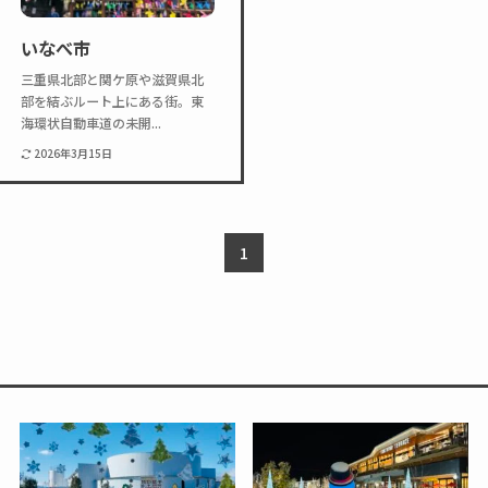
Twitter
Instagram
いなべ市
三重県北部と関ケ原や滋賀県北
部を結ぶルート上にある街。東
海環状自動車道の未開...
2026年3月15日
1