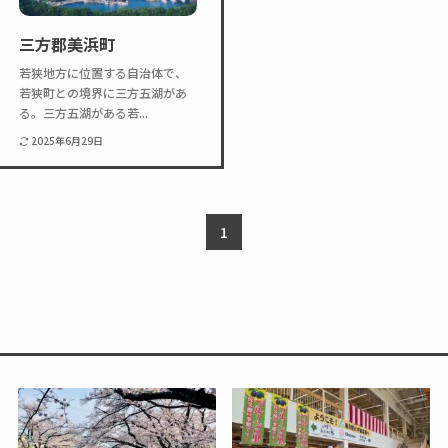
Twitter
Instagram
三方郡美浜町
若狭地方に位置する自治体で、
若狭町との境界に三方五湖があ
る。三方五湖がある若...
2025年6月29日
1