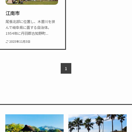
Twitter
Instagram
江南市
尾張北部に位置し、木曽川を挟
んで岐阜県に面する自治体。
1954年に丹羽郡古知野町...
2025年11月3日
1