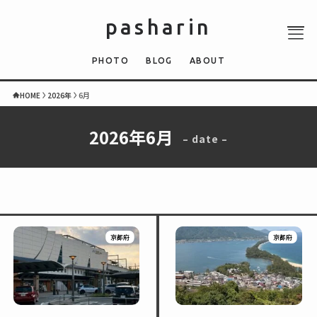
pasharin
PHOTO
BLOG
ABOUT
HOME
2026年
6月
2026年6月
– date –
ABOUT
PHOTO
QUIZ
BLOG
NEWS
京都府
京都府