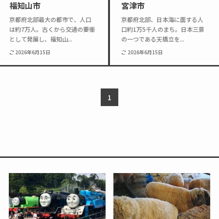
福知山市
宮津市
Twitter
Instagram
京都府北部最大の都市で、人口
京都府北部、日本海に面する人
は約7万人。古くから交通の要衝
口約1万5千人のまち。日本三景
として発展し、福知山...
の一つである天橋立を...
2026年6月15日
2026年6月15日
1