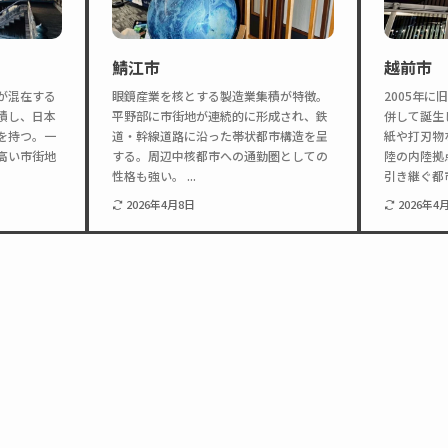
鯖江市
越前市
が混在する
眼鏡産業を核とする製造業集積が特徴。
2005年
積し、日本
平野部に市街地が連続的に形成され、鉄
併して誕生
を持つ。一
道・幹線道路に沿った帯状都市構造を呈
紙や打刃物
高い市街地
する。周辺中核都市への通勤圏としての
陸の内陸拠
性格も強い。 ...
引き継ぐ都市.
2026年4月8日
2026年4