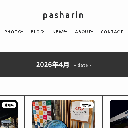
pasharin
PHOTO
BLOG
NEWS
ABOUT
CONTACT
2026年4月
– date –
愛知県
福井県