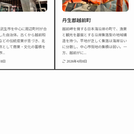
丹生郡越前町
に旧武生市を中心に周辺町村が合
越前岬を擁する日本海沿岸の町で、漁業
した自治体。古くから越前和
と観光を基盤とする沿岸集落型の地域構
などの伝統産業が息づき、北
造を持つ。平地が乏しく集落は海岸沿い
点として商業・文化の蓄積を
に分散し、中心市街地の集積は弱い。一
..
方、越前がに...
月8日
2026年4月8日