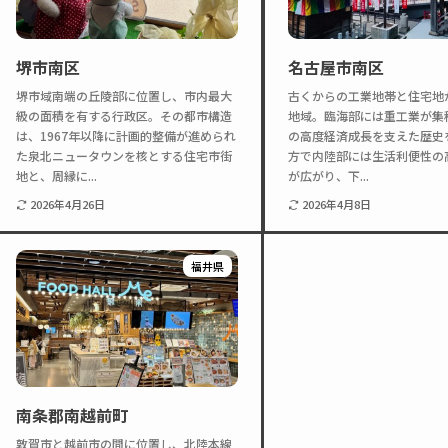
堺市南区
名古屋市南区
堺市域南端の丘陵部に位置し、市内最大
古くからの工業地帯と住宅地
級の面積を有する行政区。その都市構造
地域。臨海部には重工業が集
は、1967年以降に計画的整備が進められ
の高度経済成長を支えた歴史
た泉北ニュータウンを核とする住宅市街
方で内陸部には生活利便性の
地と、周縁に...
が広がり、下...
2026年4月26日
2026年4月8日
福井県
南条郡南越前町
敦賀市と越前市の間に位置し、北陸本線