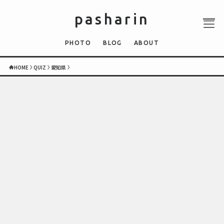
pasharin
PHOTO
BLOG
ABOUT
HOME
QUIZ
愛知県
ABOUT
PHOTO
QUIZ
BLOG
NEWS