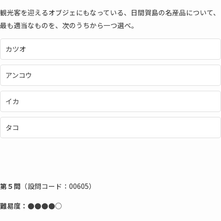
観光客を迎えるオブジェにもなっている、日間賀島の名産品について、
最も適当なものを、次のうちから一つ選べ。
カツオ
アンコウ
イカ
タコ
第５問
（設問コード：00605）
難易度：
●●●
●○