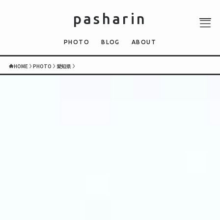
pasharin
PHOTO
BLOG
ABOUT
HOME
PHOTO
愛知県
ABOUT
PHOTO
QUIZ
BLOG
NEWS