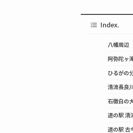
Index.
八幡周辺
阿弥陀ヶ
ひるがの
清流長良
石徹白の
道の駅 清
道の駅 古