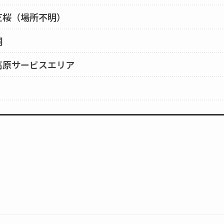
芝桜（場所不明）
洞
高原サービスエリア