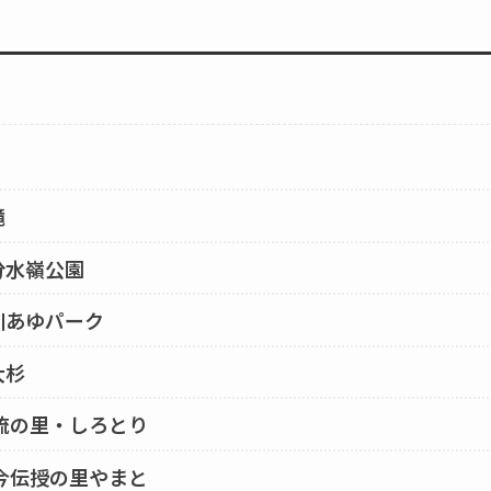
滝
分水嶺公園
川あゆパーク
大杉
流の里・しろとり
今伝授の里やまと