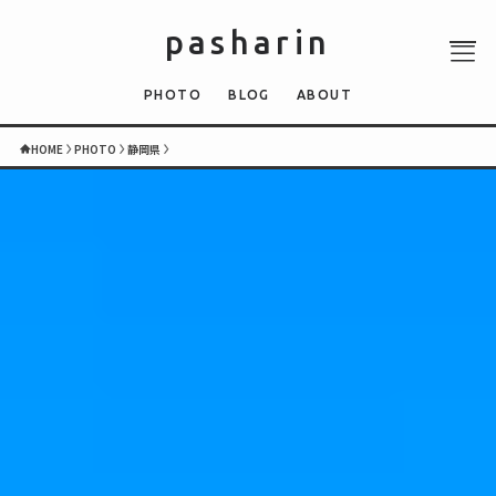
pasharin
PHOTO
BLOG
ABOUT
HOME
PHOTO
静岡県
ABOUT
PHOTO
QUIZ
BLOG
NEWS