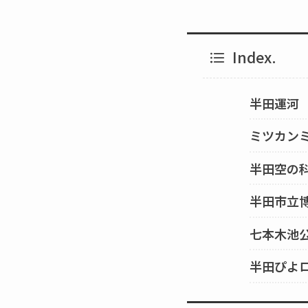
Index.
半田運河
ミツカン
半田空の
半田市立
七本木池
半田ぴよ