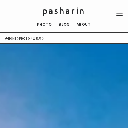
pasharin
PHOTO
BLOG
ABOUT
HOME
PHOTO
三重県
ABOUT
PHOTO
QUIZ
BLOG
NEWS