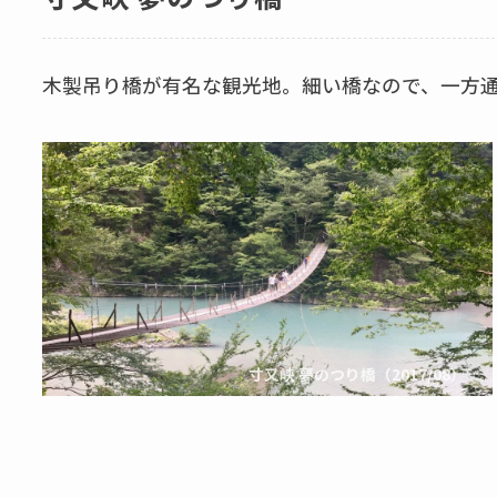
木製吊り橋が有名な観光地。細い橋なので、一方
寸又峡 夢のつり橋（2017/08）