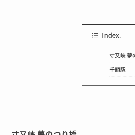
Index.
寸又峡 夢
千頭駅
寸又峡 夢のつり橋