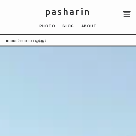
pasharin
PHOTO
BLOG
ABOUT
HOME
PHOTO
岐阜県
ABOUT
PHOTO
QUIZ
BLOG
NEWS