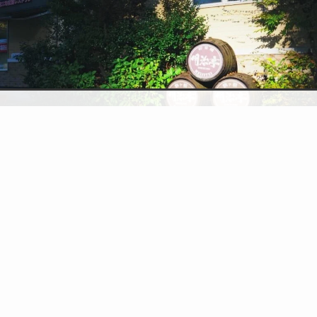
検索
topic
トップへ
明治亭登山口店（2024/11）
ツルヤ 赤穂店
ツルヤは長野県で人気の地域密着型スーパーで、地元産の新鮮な野菜や
果物、オリジナル商品が豊富に揃っています。赤穂店は最も南に位置す
る店舗で、東海地方から一番近いことになります。