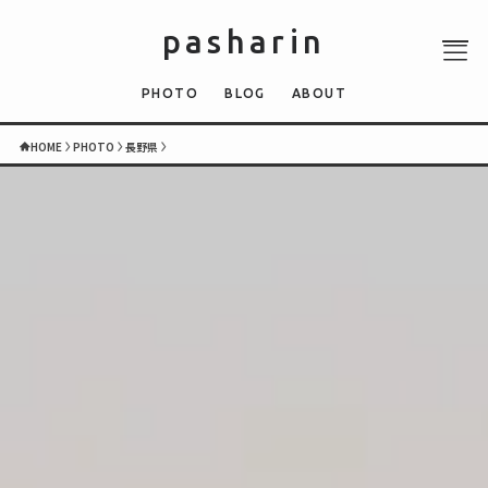
pasharin
PHOTO
BLOG
ABOUT
HOME
PHOTO
長野県
ABOUT
PHOTO
QUIZ
BLOG
NEWS