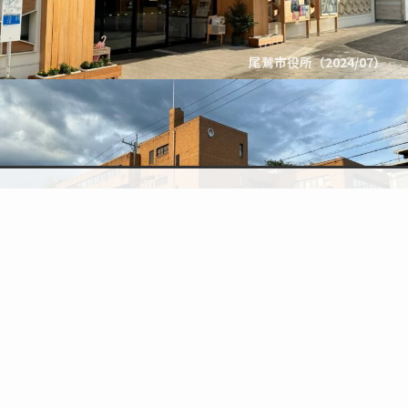
尾鷲市役所（2024/07）
検索
topic
トップへ
尾鷲市中央公民館（2024/07）
PHOTO
三重県
尾鷲市