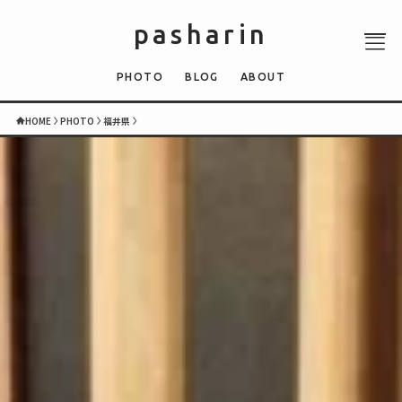
pasharin
PHOTO
BLOG
ABOUT
HOME
PHOTO
福井県
ABOUT
PHOTO
QUIZ
BLOG
NEWS