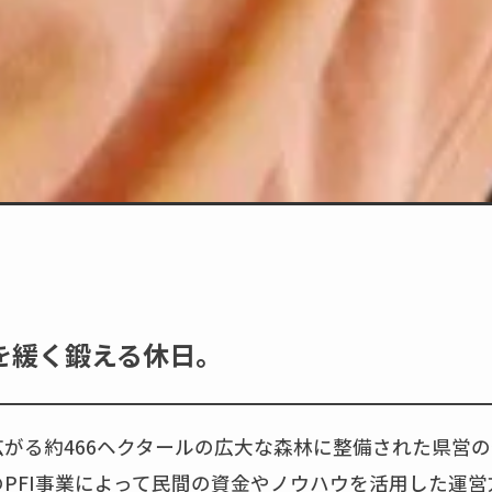
を緩く鍛える休日。
がる約466ヘクタールの広大な森林に整備された県営
PFI事業によって民間の資金やノウハウを活用した運