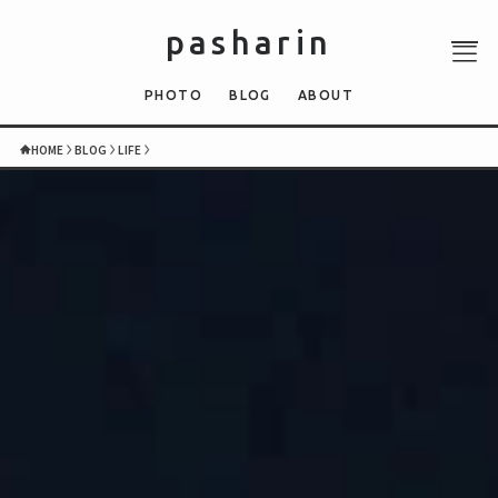
pasharin
PHOTO
BLOG
ABOUT
HOME
BLOG
LIFE
ABOUT
PHOTO
QUIZ
BLOG
NEWS