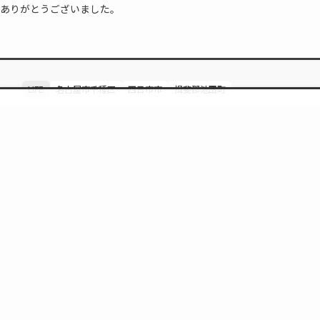
ありがとうございました。
LIFE
名古屋市千種区
四日市市
揖斐郡池田町
検索
トップへ
Instagram