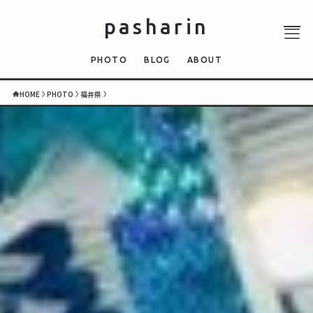
pasharin
PHOTO
BLOG
ABOUT
HOME
PHOTO
福井県
ABOUT
PHOTO
QUIZ
BLOG
NEWS