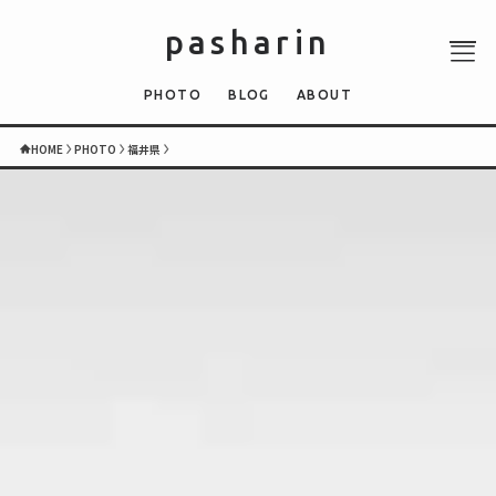
pasharin
PHOTO
BLOG
ABOUT
HOME
PHOTO
福井県
ABOUT
PHOTO
QUIZ
BLOG
NEWS