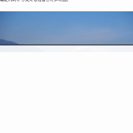
検索
topic
トップへ
伊吹山を望む（2025/03）
PHOTO
岐阜県
安八郡輪之内町