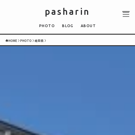
pasharin
PHOTO
BLOG
ABOUT
HOME
PHOTO
岐阜県
ABOUT
PHOTO
QUIZ
BLOG
NEWS